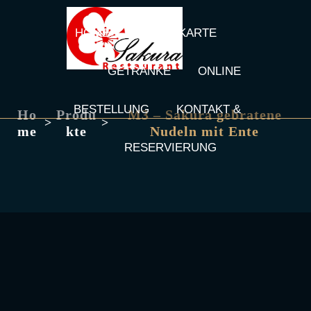
HOME
SPEISEKARTE
GETRÄNKE
ONLINE
BESTELLUNG
KONTAKT &
Ho
Produ
M3 – Sakura gebratene
>
>
me
kte
Nudeln mit Ente
RESERVIERUNG