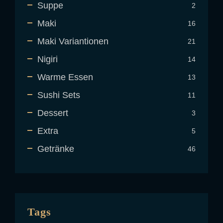
Suppe
2
2
Produkt
Maki
16
16
Produkt
Maki Variantionen
21
21
Produkt
Nigiri
14
14
Produkt
Warme Essen
13
13
Produkt
Sushi Sets
11
11
Produkt
Dessert
3
3
Produkt
Extra
5
5
Produkt
Getränke
46
46
Produkt
Tags