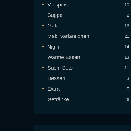
Vorspeise
10
Suppe
2
Maki
16
Maki Variantionen
21
Nigiri
14
Warme Essen
13
Sushi Sets
11
Dessert
3
Extra
5
Getränke
46