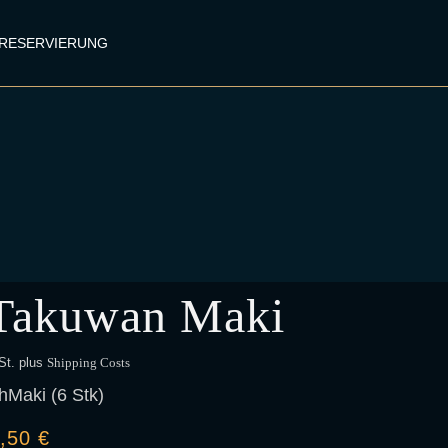
 RESERVIERUNG
Takuwan Maki
St.
plus
Shipping Costs
chMaki (6 Stk)
3,50
€